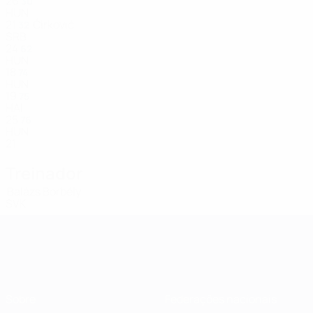
26
30
HUN
21
Ćirković
32
SRB
24
62
HUN
18
74
HUN
19
75
HAI
25
76
HUN
21
Treinador
Balázs Borbély
SVK
Sobre
Federações nacionais