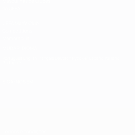
Masculinas de Clubes
da UEFA
UEFA Men's Club
Competitions
Memorabilia
MUDAR IDIOMA
Português
English
Français
Deutsch
Русский
Español
Italiano
Português
SIGA-NOS EM
Termos e condições