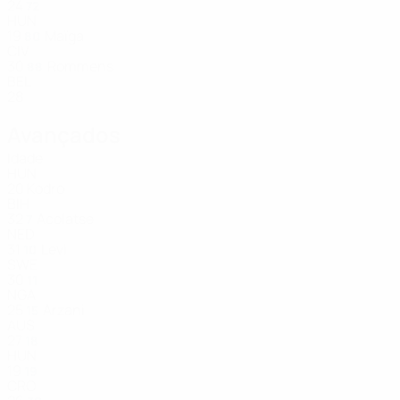
24
72
HUN
19
Maïga
80
CIV
30
Rommens
88
BEL
28
Avançados
Idade
HUN
20
Kodro
BIH
32
Acolatse
7
NED
31
Levi
10
SWE
30
11
NGA
25
Arzani
15
AUS
27
18
HUN
19
19
CRO