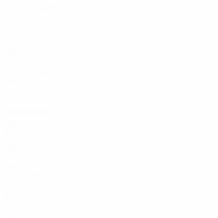
Idade
Á. Varga
1
HUN
27
29
HUN
37
33
HUN
23
63
HUN
19
Dibusz
90
HUN
35
Defesas
Idade
4
ARG
27
5
FRA
25
14
HUN
30
Botka
21
HUN
31
28
BEL
25
54
HUN