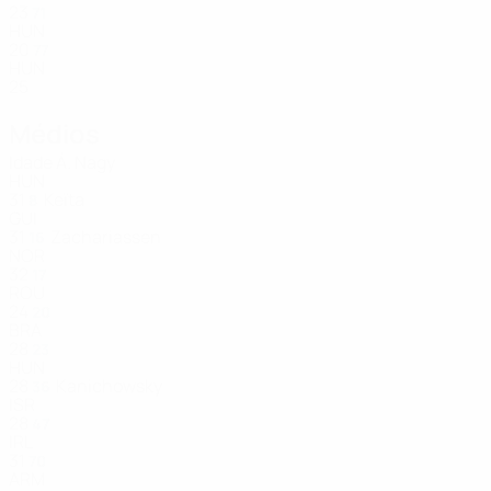
23
71
HUN
20
77
HUN
25
Médios
Idade
Á. Nagy
HUN
31
Keïta
8
GUI
31
Zachariassen
16
NOR
32
17
ROU
24
20
BRA
28
23
HUN
28
Kanichowsky
36
ISR
28
47
IRL
31
70
ARM