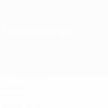
Saltar
para
o
conteúdo
principal
Home
Ferencváros
Ferencvárosi TC
HUN
Jogos
Classificações
Equipa
Equipa
Liga húngara
Guarda-redes