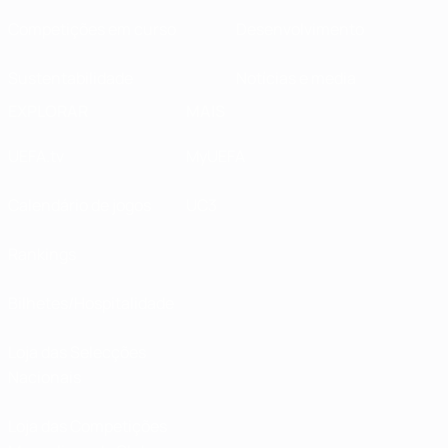
Competições em curso
Desenvolvimento
Sustentabilidade
Notícias e media
EXPLORAR
MAIS
UEFA.tv
MyUEFA
Calendário de jogos
UC3
Rankings
Bilhetes/Hospitalidade
Loja das Selecções
Nacionais
Loja das Competições