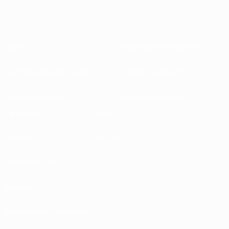
Sobre
Federações nacionais
Competições em curso
Desenvolvimento
Sustentabilidade
Notícias e media
EXPLORAR
MAIS
UEFA.tv
MyUEFA
Calendário de jogos
UC3
Rankings
Bilhetes/Hospitalidade