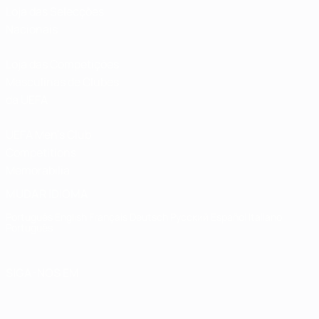
Loja das Selecções
Nacionais
Loja das Competições
Masculinas de Clubes
da UEFA
UEFA Men's Club
Competitions
Memorabilia
MUDAR IDIOMA
Português
English
Français
Deutsch
Русский
Español
Italiano
Português
SIGA-NOS EM