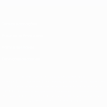
Termos e condições
Políticas de Privacidade
Política de cookies
Definições de cookies
© 1998-2026 UEFA. Todos os direitos reservados
A palavra UEFA, o logótipo da UEFA e todas as marcas relativas às competições
da UEFA estão protegidas por marcas registadas e/ou direitos de autor da
UEFA. As referidas marcas registadas não podem ser utilizadas para qualquer
fim comercial. A utilização do UEFA.com implica o seu acordo com os Termos e
Condições, e com a Política de Privacidade.