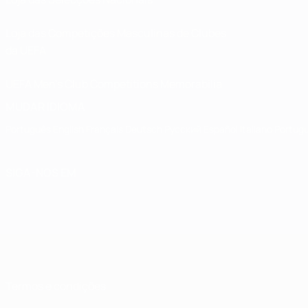
Loja das Competições Masculinas de Clubes
da UEFA
UEFA Men's Club Competitions Memorabilia
MUDAR IDIOMA
Português
English
Français
Deutsch
Русский
Español
Italiano
Portug
SIGA-NOS EM
Termos e condições