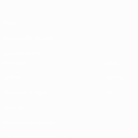
Sobre
Competições em curso
Sustentabilidade
EXPLORAR
MAIS
UEFA.tv
MyUEFA
Calendário de jogos
UC3
Rankings
Bilhetes/Hospitalidade
Loja das Selecções Nacionais