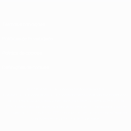
Termos e condições
Políticas de Privacidade
Política de cookies
Definições de cookies
© 1998-2026 UEFA. Todos os direitos reservados
A palavra UEFA, o logótipo da UEFA e todas as marcas relativas às competições
da UEFA estão protegidas por marcas registadas e/ou direitos de autor da
UEFA. As referidas marcas registadas não podem ser utilizadas para qualquer
fim comercial. A utilização do UEFA.com implica o seu acordo com os Termos e
Condições, e com a Política de Privacidade.