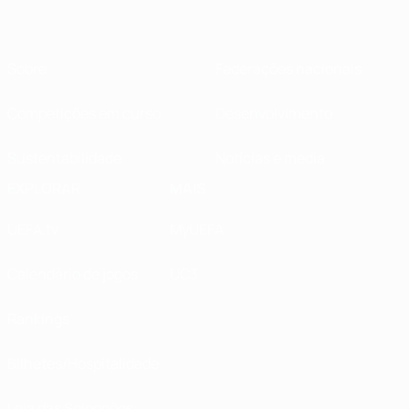
Sobre
Federações nacionais
Competições em curso
Desenvolvimento
Sustentabilidade
Notícias e media
EXPLORAR
MAIS
UEFA.tv
MyUEFA
Calendário de jogos
UC3
Rankings
Bilhetes/Hospitalidade
Loja das Selecções