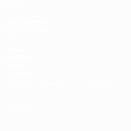
Nacionais
Loja das Competições
Masculinas de Clubes
da UEFA
UEFA Men's Club
Competitions
Memorabilia
MUDAR IDIOMA
Português
English
Français
Deutsch
Русский
Español
Italiano
Português
SIGA-NOS EM