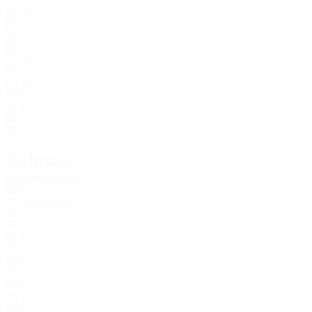
Idade
BLR
21
1
BLR
21
16
BLR
24
18
BLR
19
21
BLR
19
Defesas
Idade
Karpovich
BLR
32
Gavrilovich
BLR
36
BLR
20
2
BLR
21
3
BLR
28
12
BLR