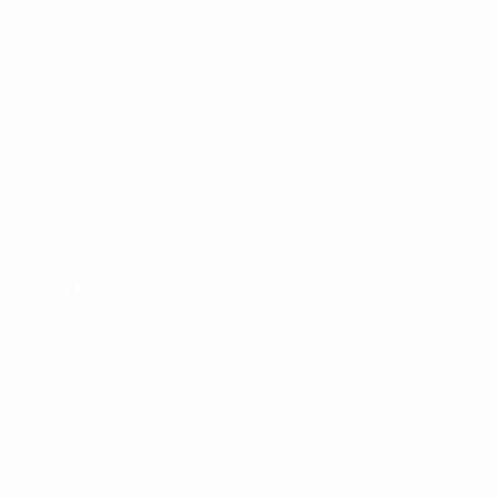
29
24
BLR
28
25
CIV
24
26
BLR
24
27
BLR
19
44
BLR
25
Begunov
67
BLR
33
Médios
Idade
BLR
27
BLR
22
BLR
21
BLR
27
5
BLR