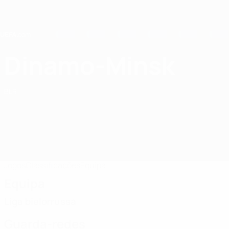
Saltar
para
o
conteúdo
principal
Home
Dinamo-Minsk
FC Dinamo-Minsk
BLR
Jogos
Classificações
Equipa
Equipa
Liga bielorrussa
Guarda-redes