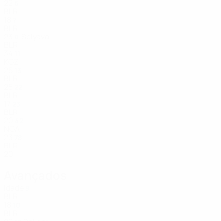
22
6
BLR
18
7
BLR
23
Selyava
8
BLR
34
11
KGZ
25
13
BLR
25
22
BLR
17
23
BLR
20
42
NGA
23
78
BLR
20
Avançados
Idade
9
BLR
18
10
BLR