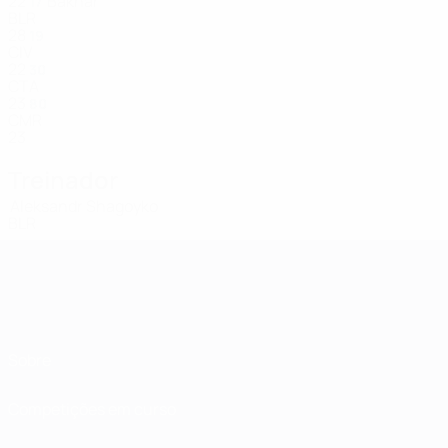
22
Bakhar
17
BLR
28
19
CIV
22
30
CTA
23
80
CMR
23
Treinador
Aleksandr Shagoyko
BLR
Sobre
Competições em curso