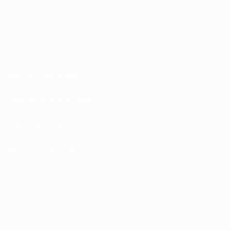
Termos e condições
Políticas de Privacidade
Política de cookies
Definições de cookies
© 1998-2026 UEFA. Todos os direitos reservados
A palavra UEFA, o logótipo da UEFA e todas as marcas relativas às competições
da UEFA estão protegidas por marcas registadas e/ou direitos de autor da
UEFA. As referidas marcas registadas não podem ser utilizadas para qualquer
fim comercial. A utilização do UEFA.com implica o seu acordo com os Termos e