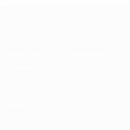
20
Sobre
Federações nacionais
Competições em curso
Desenvolvimento
Sustentabilidade
Notícias e media
EXPLORAR
MAIS
UEFA.tv
MyUEFA
Calendário de jogos
UC3
Rankings