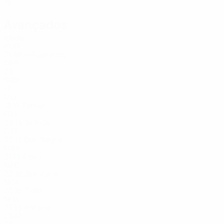
18
Avançados
Idade
POR
21
Alfa-Ruprecht
GER
20
SRB
17
MLI
18
Terrier
11
FRA
29
Schick
14
CZE
30
Ben Seghir
17
MAR
21
Poku
19
NED
22
Boniface
22
NGA
25
Tella
23
NGA
27
Kofane
35
CMR