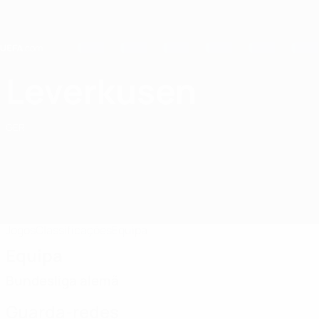
Saltar
para
o
conteúdo
principal
Home
Leverkusen
Bayer 04 Leverkusen
GER
Jogos
Classificações
Equipa
Equipa
Bundesliga alemã
Guarda-redes