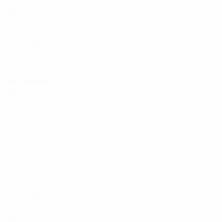
Idade
Flekken
1
NED
33
Blaswich
28
GER
35
Lomb
36
GER
33
Defesas
Idade
Gutiérrez
3
ESP
25
Quansah
4
ENG
23
Badé
5
FRA
26
Tapsoba
12
BFA
27
Arthur
13
BRA
23
15
GER
22
Tape
16
FRA
18
Lucas Vázquez
21
ESP