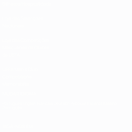
Bilhetes/Hospitalidade
Loja das Selecções
Nacionais
Loja das Competições
Masculinas de Clubes
da UEFA
UEFA Men's Club
Competitions
Memorabilia
MUDAR IDIOMA
Português
English
Français
Deutsch
Русский
Español
Italiano
Português
SIGA-NOS EM