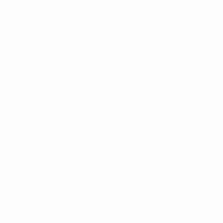
35
Belocian
44
FRA
21
Médios
Idade
BEL
21
6
ARG
24
Hofmann
7
GER
34
Andrich
8
GER
31
Tillman
10
USA
24
18
GER
17
García
24
ESP
29
Palacios
25
ARG
27
Maza
30
ALG
20
Culbreath
42
GER