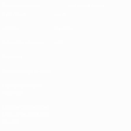
Sustentabilidade
Notícias e media
EXPLORAR
MAIS
UEFA.tv
MyUEFA
Calendário de jogos
UC3
Rankings
Bilhetes/Hospitalidade
Loja das Selecções
Nacionais
Loja das Competições
Masculinas de Clubes
da UEFA