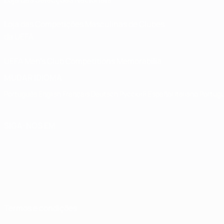
Loja das Competições Masculinas de Clubes
da UEFA
UEFA Men's Club Competitions Memorabilia
MUDAR IDIOMA
Português
English
Français
Deutsch
Русский
Español
Italiano
Portug
SIGA-NOS EM
Termos e condições