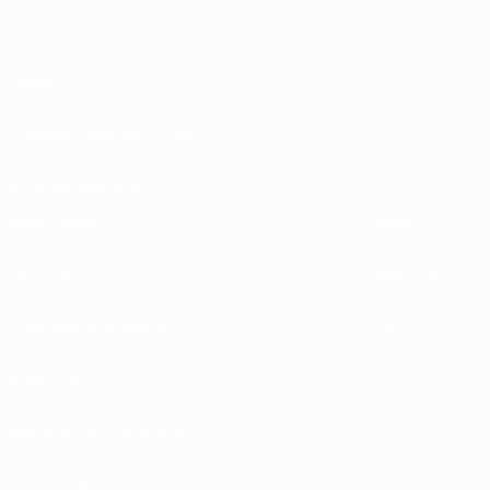
Sobre
Competições em curso
Sustentabilidade
EXPLORAR
MAIS
UEFA.tv
MyUEFA
Calendário de jogos
UC3
Rankings
Bilhetes/Hospitalidade
Loja das Selecções Nacionais