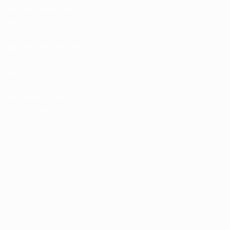
Loja das Selecções
Nacionais
Loja das Competições
Masculinas de Clubes
da UEFA
UEFA Men's Club
Competitions
Memorabilia
MUDAR IDIOMA
Português
English
Français
Deutsch
Русский
Español
Italiano
Português
SIGA-NOS EM