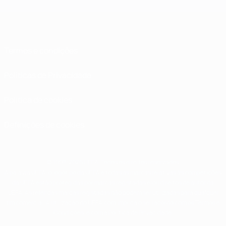
Termos e condições
Políticas de Privacidade
Política de cookies
Definições de cookies
© 1998-2026 UEFA. Todos os direitos reservados
A palavra UEFA, o logótipo da UEFA e todas as marcas relativas às competições
da UEFA estão protegidas por marcas registadas e/ou direitos de autor da
UEFA. As referidas marcas registadas não podem ser utilizadas para qualquer
fim comercial. A utilização do UEFA.com implica o seu acordo com os Termos e
Condições, e com a Política de Privacidade.