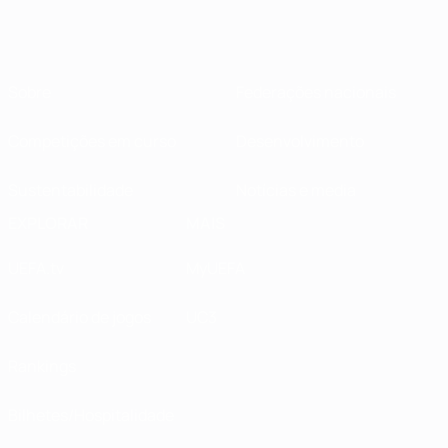
Sobre
Federações nacionais
Competições em curso
Desenvolvimento
Sustentabilidade
Notícias e media
EXPLORAR
MAIS
UEFA.tv
MyUEFA
Calendário de jogos
UC3
Rankings
Bilhetes/Hospitalidade