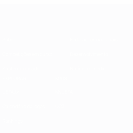
Sobre
Federações nacionais
Competições em curso
Desenvolvimento
Sustentabilidade
Notícias e media
EXPLORAR
MAIS
UEFA.tv
MyUEFA
Calendário de jogos
UC3
Rankings