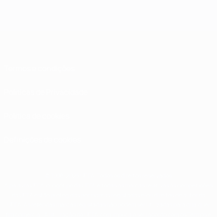
Termos e condições
Políticas de Privacidade
Política de cookies
Definições de cookies
© 1998-2026 UEFA. Todos os direitos reservados
A palavra UEFA, o logótipo da UEFA e todas as marcas relativas às competições
da UEFA estão protegidas por marcas registadas e/ou direitos de autor da
UEFA. As referidas marcas registadas não podem ser utilizadas para qualquer
fim comercial. A utilização do UEFA.com implica o seu acordo com os Termos e