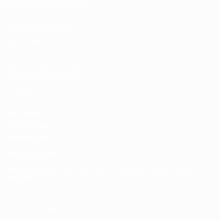
Bilhetes/Hospitalidade
Loja das Selecções
Nacionais
Loja das Competições
Masculinas de Clubes
da UEFA
UEFA Men's Club
Competitions
Memorabilia
MUDAR IDIOMA
Português
English
Français
Deutsch
Русский
Español
Italiano
Português
SIGA-NOS EM