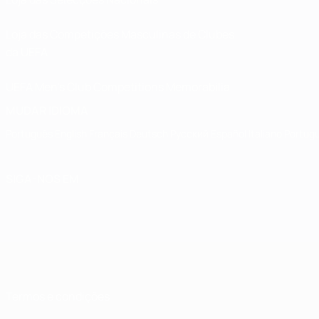
Loja das Competições Masculinas de Clubes
da UEFA
UEFA Men's Club Competitions Memorabilia
MUDAR IDIOMA
Português
English
Français
Deutsch
Русский
Español
Italiano
Portug
SIGA-NOS EM
Termos e condições