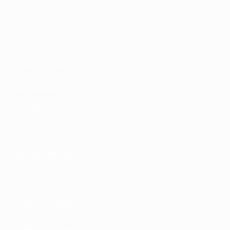
Sobre
Competições em curso
Sustentabilidade
EXPLORAR
MAIS
UEFA.tv
MyUEFA
Calendário de jogos
UC3
Rankings
Bilhetes/Hospitalidade
Loja das Selecções Nacionais