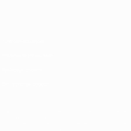
Termos e condições
Políticas de Privacidade
Política de cookies
Definições de cookies
© 1998-2026 UEFA. Todos os direitos reservados
A palavra UEFA, o logótipo da UEFA e todas as marcas relativas às competições
da UEFA estão protegidas por marcas registadas e/ou direitos de autor da
UEFA. As referidas marcas registadas não podem ser utilizadas para qualquer
fim comercial. A utilização do UEFA.com implica o seu acordo com os Termos e