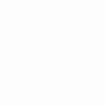
Bilhetes/Hospitalidade
Loja das Selecções
Nacionais
Loja das Competições
Masculinas de Clubes
da UEFA
UEFA Men's Club
Competitions
Memorabilia
MUDAR IDIOMA
Português
English
Français
Deutsch
Русский
Español
Italiano
Português
SIGA-NOS EM