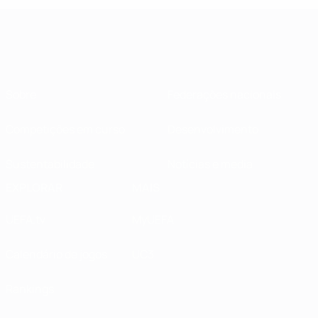
Sobre
Federações nacionais
Competições em curso
Desenvolvimento
Sustentabilidade
Notícias e media
EXPLORAR
MAIS
UEFA.tv
MyUEFA
Calendário de jogos
UC3
Rankings