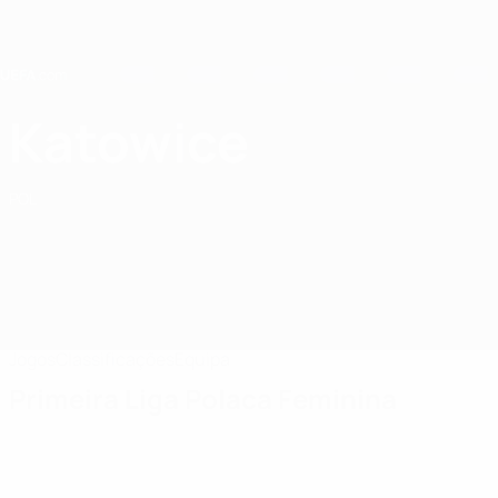
Saltar
para
o
conteúdo
principal
Home
Katowice
GKS Katowice
POL
Jogos
Classificações
Equipa
Primeira Liga Polaca Feminina