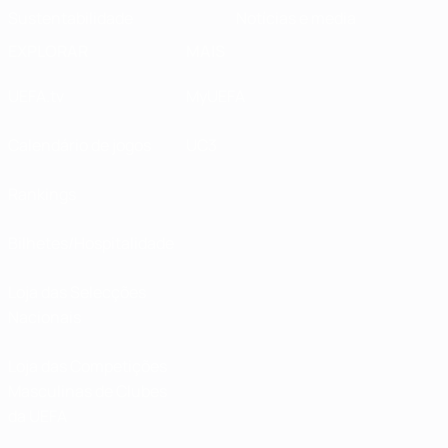
Sustentabilidade
Notícias e media
EXPLORAR
MAIS
UEFA.tv
MyUEFA
Calendário de jogos
UC3
Rankings
Bilhetes/Hospitalidade
Loja das Selecções
Nacionais
Loja das Competições
Masculinas de Clubes
da UEFA