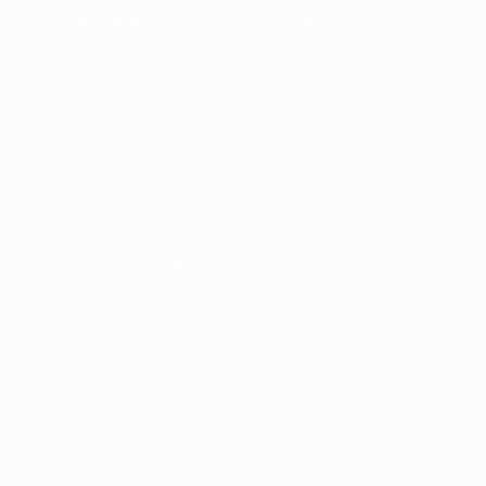
Sustentabilidade
Notícias e media
EXPLORAR
MAIS
UEFA.tv
MyUEFA
Calendário de jogos
UC3
Rankings
Bilhetes/Hospitalidade
Loja das Selecções
Nacionais
Loja das Competições
Masculinas de Clubes
da UEFA