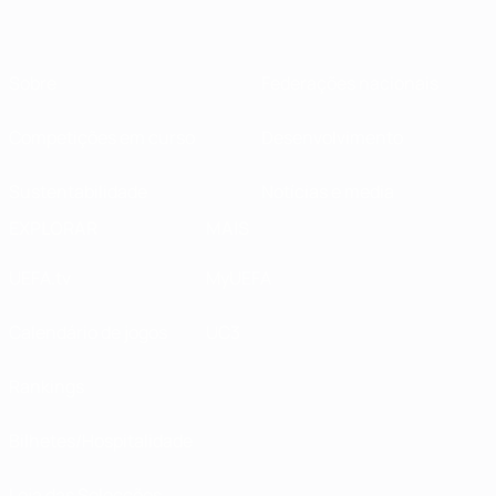
Sobre
Federações nacionais
Competições em curso
Desenvolvimento
Sustentabilidade
Notícias e media
EXPLORAR
MAIS
UEFA.tv
MyUEFA
Calendário de jogos
UC3
Rankings
Bilhetes/Hospitalidade
Loja das Selecções