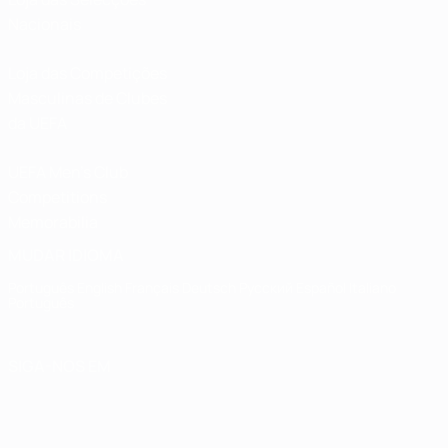
Nacionais
Loja das Competições
Masculinas de Clubes
da UEFA
UEFA Men's Club
Competitions
Memorabilia
MUDAR IDIOMA
Português
English
Français
Deutsch
Русский
Español
Italiano
Português
SIGA-NOS EM