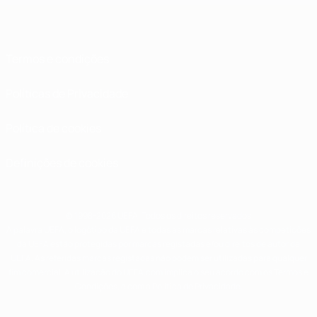
Termos e condições
Políticas de Privacidade
Política de cookies
Definições de cookies
© 1998-2026 UEFA. Todos os direitos reservados
A palavra UEFA, o logótipo da UEFA e todas as marcas relativas às competições
da UEFA estão protegidas por marcas registadas e/ou direitos de autor da
UEFA. As referidas marcas registadas não podem ser utilizadas para qualquer
fim comercial. A utilização do UEFA.com implica o seu acordo com os Termos e
Condições, e com a Política de Privacidade.