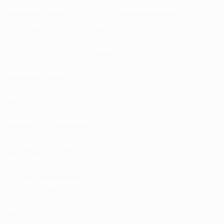
Sustentabilidade
Notícias e media
EXPLORAR
MAIS
UEFA.tv
MyUEFA
Calendário de jogos
UC3
Rankings
Bilhetes/Hospitalidade
Loja das Selecções
Nacionais
Loja das Competições
Masculinas de Clubes
da UEFA