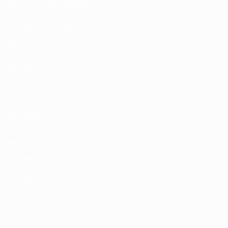
Bilhetes/Hospitalidade
Loja das Selecções
Nacionais
Loja das Competições
Masculinas de Clubes
da UEFA
UEFA Men's Club
Competitions
Memorabilia
MUDAR IDIOMA
Português
English
Français
Deutsch
Русский
Español
Italiano
Português
SIGA-NOS EM