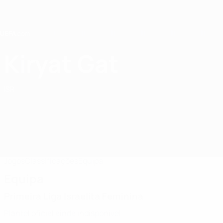
Saltar
para
o
conteúdo
principal
Home
Kiryat Gat
Women's FC Kiryat Gat
ISR
Jogos
Classificações
Equipa
Equipa
Primeira Liga Israelita Feminina
Plantel oficial ainda indisponível