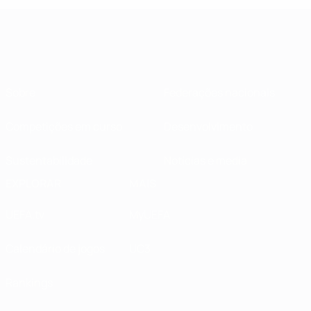
Sobre
Federações nacionais
Competições em curso
Desenvolvimento
Sustentabilidade
Notícias e media
EXPLORAR
MAIS
UEFA.tv
MyUEFA
Calendário de jogos
UC3
Rankings