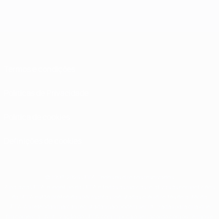
Termos e condições
Políticas de Privacidade
Política de cookies
Definições de cookies
© 1998-2026 UEFA. Todos os direitos reservados
A palavra UEFA, o logótipo da UEFA e todas as marcas relativas às competições
da UEFA estão protegidas por marcas registadas e/ou direitos de autor da
UEFA. As referidas marcas registadas não podem ser utilizadas para qualquer
fim comercial. A utilização do UEFA.com implica o seu acordo com os Termos e