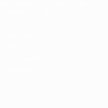
Sustentabilidade
Notícias e media
EXPLORAR
MAIS
UEFA.tv
MyUEFA
Calendário de jogos
UC3
Rankings
Bilhetes/Hospitalidade
Loja das Selecções
Nacionais
Loja das Competições
Masculinas de Clubes
da UEFA