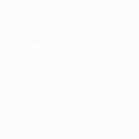
Sustentabilidade
Notícias e media
EXPLORAR
MAIS
UEFA.tv
MyUEFA
Calendário de jogos
UC3
Rankings
Bilhetes/Hospitalidade
Loja das Selecções
Nacionais
Loja das Competições
Masculinas de Clubes
da UEFA