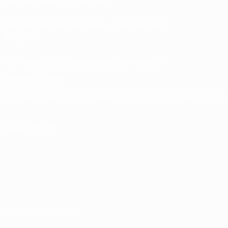
Loja das Competições Masculinas de Clubes
da UEFA
UEFA Men's Club Competitions Memorabilia
MUDAR IDIOMA
Português
English
Français
Deutsch
Русский
Español
Italiano
Portug
SIGA-NOS EM
Termos e condições