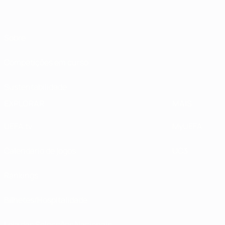
Sobre
Competições em curso
Sustentabilidade
EXPLORAR
MAIS
UEFA.tv
MyUEFA
Calendário de jogos
UC3
Rankings
Bilhetes/Hospitalidade
Loja das Selecções Nacionais