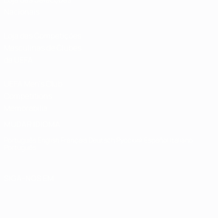
Nacionais
Loja das Competições
Masculinas de Clubes
da UEFA
UEFA Men's Club
Competitions
Memorabilia
MUDAR IDIOMA
Português
English
Français
Deutsch
Русский
Español
Italiano
Português
SIGA-NOS EM