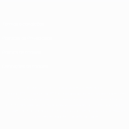
Termos e condições
Políticas de Privacidade
Política de cookies
Definições de cookies
© 1998-2026 UEFA. Todos os direitos reservados
A palavra UEFA, o logótipo da UEFA e todas as marcas relativas às competições
da UEFA estão protegidas por marcas registadas e/ou direitos de autor da
UEFA. As referidas marcas registadas não podem ser utilizadas para qualquer
fim comercial. A utilização do UEFA.com implica o seu acordo com os Termos e
Condições, e com a Política de Privacidade.