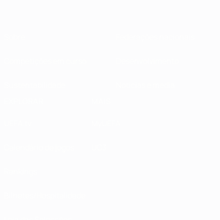
Sobre
Federações nacionais
Competições em curso
Desenvolvimento
Sustentabilidade
Notícias e media
EXPLORAR
MAIS
UEFA.tv
MyUEFA
Calendário de jogos
UC3
Rankings
Bilhetes/Hospitalidade
Loja das Selecções