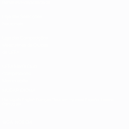
Bilhetes/Hospitalidade
Loja das Selecções
Nacionais
Loja das Competições
Masculinas de Clubes
da UEFA
UEFA Men's Club
Competitions
Memorabilia
MUDAR IDIOMA
Português
English
Français
Deutsch
Русский
Español
Italiano
Português
SIGA-NOS EM