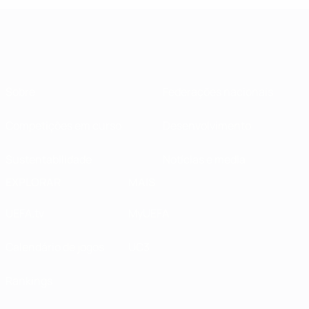
Sobre
Federações nacionais
Competições em curso
Desenvolvimento
Sustentabilidade
Notícias e media
EXPLORAR
MAIS
UEFA.tv
MyUEFA
Calendário de jogos
UC3
Rankings