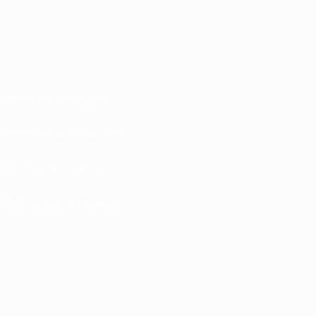
Termos e condições
Políticas de Privacidade
Política de cookies
Definições de cookies
© 1998-2026 UEFA. Todos os direitos reservados
A palavra UEFA, o logótipo da UEFA e todas as marcas relativas às competições
da UEFA estão protegidas por marcas registadas e/ou direitos de autor da
UEFA. As referidas marcas registadas não podem ser utilizadas para qualquer
fim comercial. A utilização do UEFA.com implica o seu acordo com os Termos e