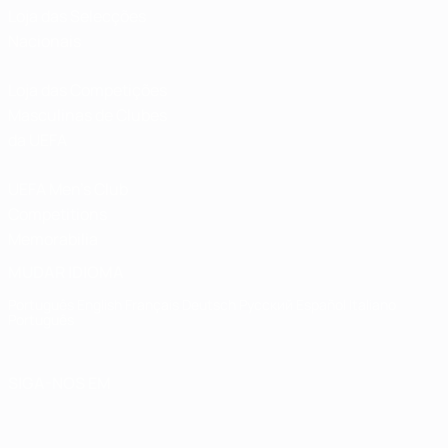
Loja das Selecções
Nacionais
Loja das Competições
Masculinas de Clubes
da UEFA
UEFA Men's Club
Competitions
Memorabilia
MUDAR IDIOMA
Português
English
Français
Deutsch
Русский
Español
Italiano
Português
SIGA-NOS EM