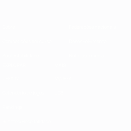
Sobre
Federações nacionais
Competições em curso
Desenvolvimento
Sustentabilidade
Notícias e media
EXPLORAR
MAIS
UEFA.tv
MyUEFA
Calendário de jogos
UC3
Rankings
Bilhetes/Hospitalidade