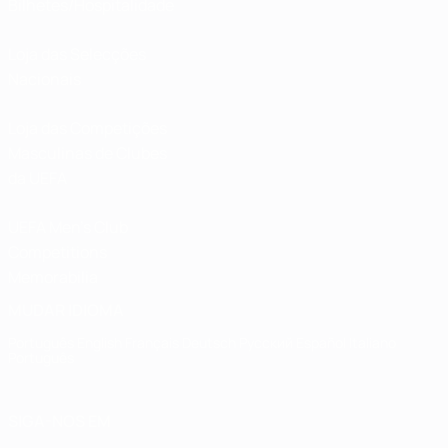
Bilhetes/Hospitalidade
Loja das Selecções
Nacionais
Loja das Competições
Masculinas de Clubes
da UEFA
UEFA Men's Club
Competitions
Memorabilia
MUDAR IDIOMA
Português
English
Français
Deutsch
Русский
Español
Italiano
Português
SIGA-NOS EM