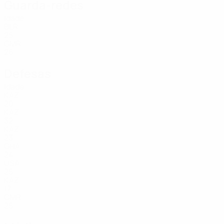
Guarda-redes
Idade
BLR
25
CMR
26
Defesas
Idade
KAZ
20
KAZ
32
KAZ
23
GHA
24
USA
25
KAZ
17
CMR
25