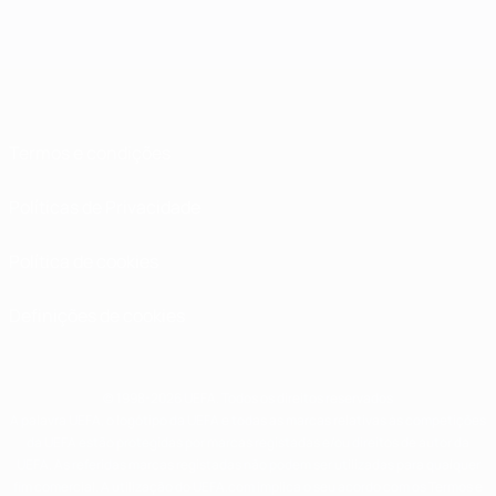
Termos e condições
Políticas de Privacidade
Política de cookies
Definições de cookies
© 1998-2026 UEFA. Todos os direitos reservados
A palavra UEFA, o logótipo da UEFA e todas as marcas relativas às competições
da UEFA estão protegidas por marcas registadas e/ou direitos de autor da
UEFA. As referidas marcas registadas não podem ser utilizadas para qualquer
fim comercial. A utilização do UEFA.com implica o seu acordo com os Termos e