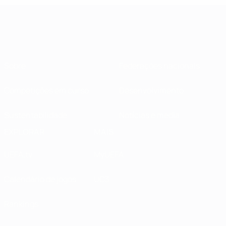
Sobre
Federações nacionais
Competições em curso
Desenvolvimento
Sustentabilidade
Notícias e media
EXPLORAR
MAIS
UEFA.tv
MyUEFA
Calendário de jogos
UC3
Rankings