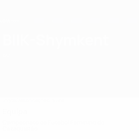
Saltar
para
o
conteúdo
principal
Home
BIIK-Shymkent
WFC BIIK-Shymkent
KAZ
Jogos
Classificações
Equipa
Equipa
Campeonato de Futebol Feminino do
Cazaquistão