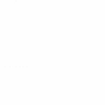
Médios
Idade
KAZ
26
KAZ
31
KAZ
20
CHN
28
MWI
30
GHA
25
Avançadas
Idade
CIV
29
KAZ
29
GEO
41
CMR
21