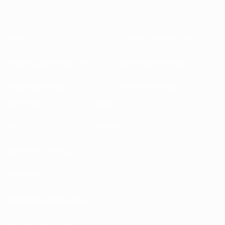
Sobre
Federações nacionais
Competições em curso
Desenvolvimento
Sustentabilidade
Notícias e media
EXPLORAR
MAIS
UEFA.tv
MyUEFA
Calendário de jogos
UC3
Rankings
Bilhetes/Hospitalidade
Loja das Selecções