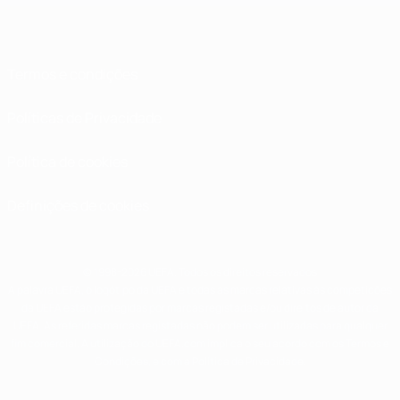
Termos e condições
Políticas de Privacidade
Política de cookies
Definições de cookies
© 1998-2026 UEFA. Todos os direitos reservados
A palavra UEFA, o logótipo da UEFA e todas as marcas relativas às competições
da UEFA estão protegidas por marcas registadas e/ou direitos de autor da
UEFA. As referidas marcas registadas não podem ser utilizadas para qualquer
fim comercial. A utilização do UEFA.com implica o seu acordo com os Termos e
Condições, e com a Política de Privacidade.