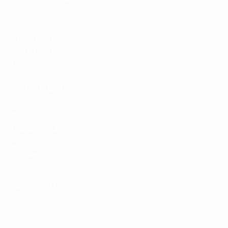
Nacionais
Loja das Competições
Masculinas de Clubes
da UEFA
UEFA Men's Club
Competitions
Memorabilia
MUDAR IDIOMA
Português
English
Français
Deutsch
Русский
Español
Italiano
Português
SIGA-NOS EM