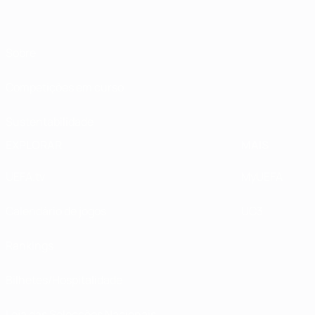
Sobre
Competições em curso
Sustentabilidade
EXPLORAR
MAIS
UEFA.tv
MyUEFA
Calendário de jogos
UC3
Rankings
Bilhetes/Hospitalidade
Loja das Selecções Nacionais