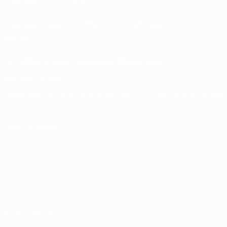
Loja das Competições Masculinas de Clubes
da UEFA
UEFA Men's Club Competitions Memorabilia
MUDAR IDIOMA
Português
English
Français
Deutsch
Русский
Español
Italiano
Portug
SIGA-NOS EM
Termos e condições