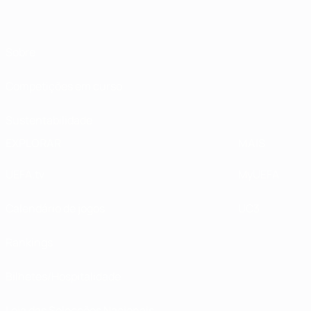
Sobre
Competições em curso
Sustentabilidade
EXPLORAR
MAIS
UEFA.tv
MyUEFA
Calendário de jogos
UC3
Rankings
Bilhetes/Hospitalidade
Loja das Selecções Nacionais