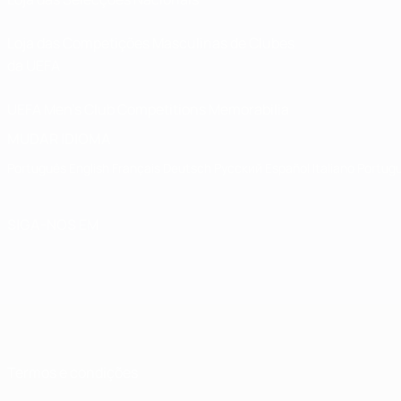
Loja das Competições Masculinas de Clubes
da UEFA
UEFA Men's Club Competitions Memorabilia
MUDAR IDIOMA
Português
English
Français
Deutsch
Русский
Español
Italiano
Portug
SIGA-NOS EM
Termos e condições