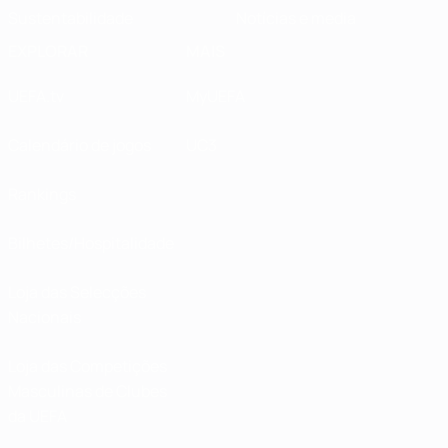
Sustentabilidade
Notícias e media
EXPLORAR
MAIS
UEFA.tv
MyUEFA
Calendário de jogos
UC3
Rankings
Bilhetes/Hospitalidade
Loja das Selecções
Nacionais
Loja das Competições
Masculinas de Clubes
da UEFA