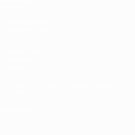
Nacionais
Loja das Competições
Masculinas de Clubes
da UEFA
UEFA Men's Club
Competitions
Memorabilia
MUDAR IDIOMA
Português
English
Français
Deutsch
Русский
Español
Italiano
Português
SIGA-NOS EM