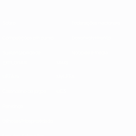
Sobre
Federações nacionais
Competições em curso
Desenvolvimento
Sustentabilidade
Notícias e media
EXPLORAR
MAIS
UEFA.tv
MyUEFA
Calendário de jogos
UC3
Rankings
Bilhetes/Hospitalidade
Loja das Selecções