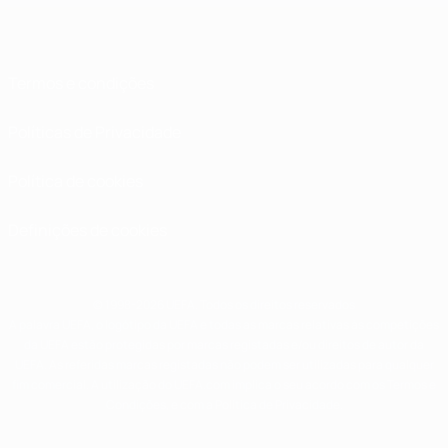
Termos e condições
Políticas de Privacidade
Política de cookies
Definições de cookies
© 1998-2026 UEFA. Todos os direitos reservados
A palavra UEFA, o logótipo da UEFA e todas as marcas relativas às competições
da UEFA estão protegidas por marcas registadas e/ou direitos de autor da
UEFA. As referidas marcas registadas não podem ser utilizadas para qualquer
fim comercial. A utilização do UEFA.com implica o seu acordo com os Termos e
Condições, e com a Política de Privacidade.