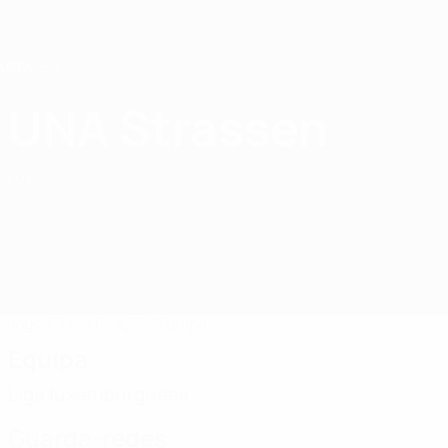
Saltar
para
o
conteúdo
principal
Home
UNA Strassen
FC UNA Strassen
LUX
Jogos
Classificações
Equipa
Equipa
Liga luxemburguesa
Guarda-redes