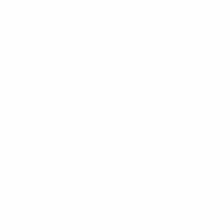
24
Delorge
BEL
28
FRA
26
LUX
28
Médios
Idade
Ahmetxjekaj
LUX
25
João Tiago
POR
30
ERI
18
FRA
28
MNE
23
LUX
30
LUX
27