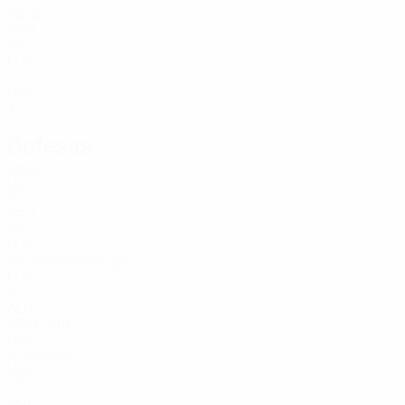
Idade
POR
26
LUX
17
FRA
31
Defesas
Idade
LUX
19
SEN
25
LUX
29
Brandenburger
LUX
27
ALG
29
El Hriti
FRA
37
Sacras
LUX
25
GUI