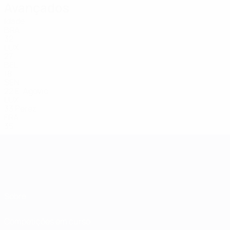
Avançados
Idade
BRA
32
LUX
27
BEL
18
SEN
22
Е. Agovic
LUX
33
Perez
FRA
35
Sobre
Competições em curso