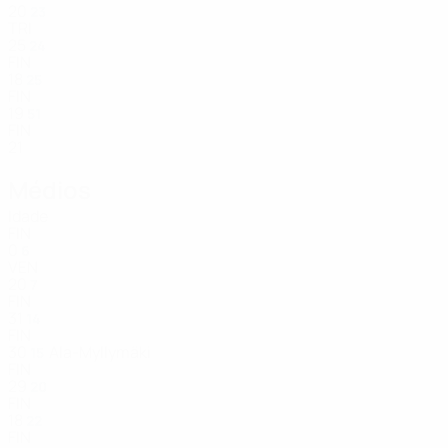
20
23
TRI
25
24
FIN
18
25
FIN
19
51
FIN
21
Médios
Idade
FIN
0
6
VEN
20
7
FIN
31
14
FIN
30
Ala-Myllymäki
15
FIN
29
20
FIN
18
22
FIN