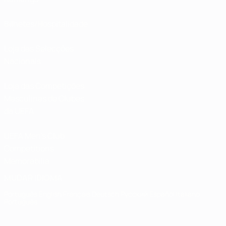
Bilhetes/Hospitalidade
Loja das Selecções
Nacionais
Loja das Competições
Masculinas de Clubes
da UEFA
UEFA Men's Club
Competitions
Memorabilia
MUDAR IDIOMA
Português
English
Français
Deutsch
Русский
Español
Italiano
Português