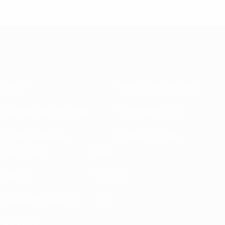
19
74
FIN
19
Sobre
Federações nacionais
Competições em curso
Desenvolvimento
Sustentabilidade
Notícias e media
EXPLORAR
MAIS
UEFA.tv
MyUEFA
Calendário de jogos
UC3
Rankings