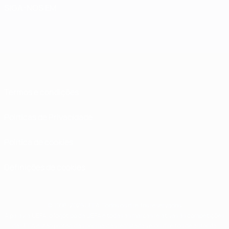
SIGA-NOS EM
Termos e condições
Políticas de Privacidade
Política de cookies
Definições de cookies
© 1998-2026 UEFA. Todos os direitos reservados
A palavra UEFA, o logótipo da UEFA e todas as marcas relativas às competições
da UEFA estão protegidas por marcas registadas e/ou direitos de autor da