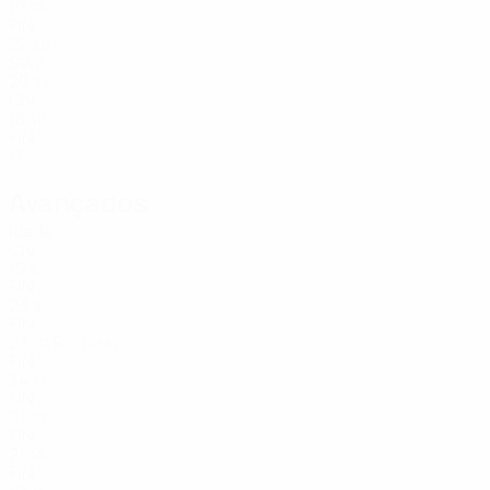
19
28
FIN
22
30
SWE
20
33
CIV
18
38
FIN
17
Avançados
Idade
CIV
19
8
FIN
23
9
FIN
23
Ro. Riski
10
FIN
34
17
FIN
21
33
FIN
21
45
FIN