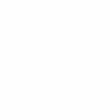
Idade
Virtanen
1
FIN
32
12
BIH
24
Leislahti
31
FIN
26
Defesas
Idade
FIN
18
CIV
19
3
FIN
25
4
FIN
23
S. Väisänen
5
FIN
32
13
FIN
23
16
FIN
31
19
CIV