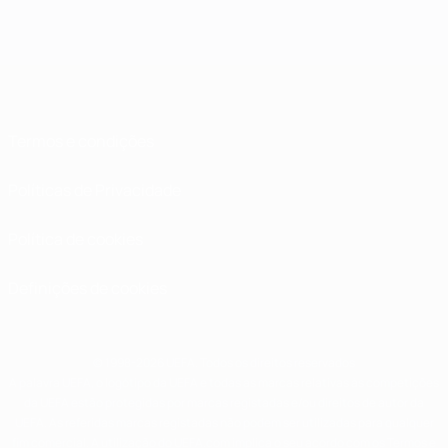
Termos e condições
Políticas de Privacidade
Política de cookies
Definições de cookies
© 1998-2026 UEFA. Todos os direitos reservados
A palavra UEFA, o logótipo da UEFA e todas as marcas relativas às competições
da UEFA estão protegidas por marcas registadas e/ou direitos de autor da
UEFA. As referidas marcas registadas não podem ser utilizadas para qualquer
fim comercial. A utilização do UEFA.com implica o seu acordo com os Termos e