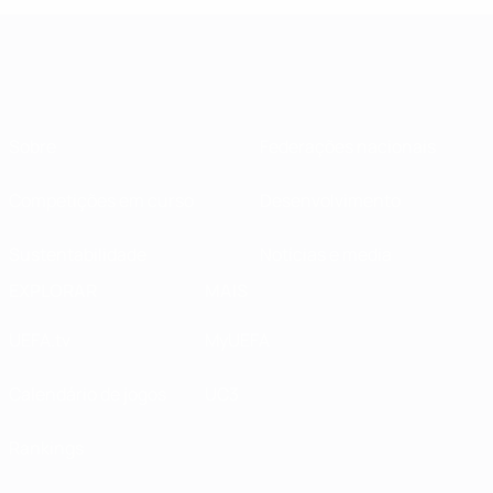
Sobre
Federações nacionais
Competições em curso
Desenvolvimento
Sustentabilidade
Notícias e media
EXPLORAR
MAIS
UEFA.tv
MyUEFA
Calendário de jogos
UC3
Rankings