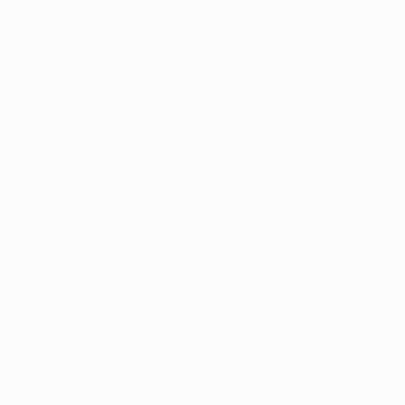
Bilhetes/Hospitalidade
Loja das Selecções
Nacionais
Loja das Competições
Masculinas de Clubes
da UEFA
UEFA Men's Club
Competitions
Memorabilia
MUDAR IDIOMA
Português
English
Français
Deutsch
Русский
Español
Italiano
Português
SIGA-NOS EM