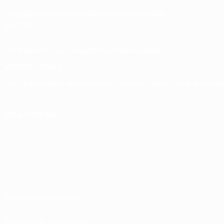
Loja das Competições Masculinas de Clubes
da UEFA
UEFA Men's Club Competitions Memorabilia
MUDAR IDIOMA
Português
English
Français
Deutsch
Русский
Español
Italiano
Portug
SIGA-NOS EM
Termos e condições
Políticas de Privacidade