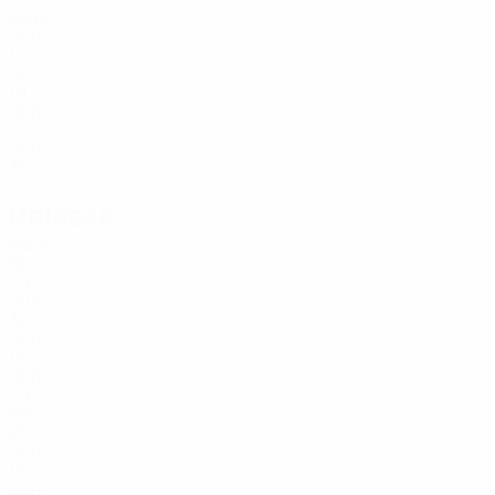
Idade
GER
17
SUI
19
GER
22
GER
33
Defesas
Idade
SUI
29
SVK
34
GER
19
GER
29
ISL
28
GER
18
GER