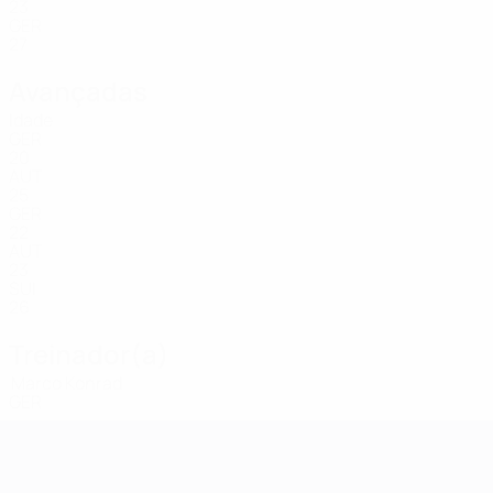
23
GER
27
Avançadas
Idade
GER
20
AUT
25
GER
22
AUT
23
SUI
26
Treinador(a)
Marco Konrad
GER