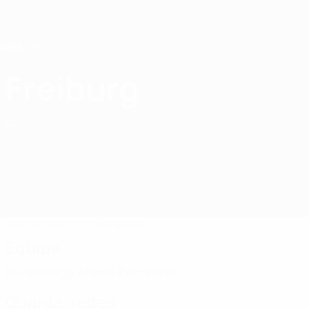
Saltar
para
o
conteúdo
principal
Home
Freiburg
SC Freiburg
GER
Jogos
Classificações
Equipa
Equipa
Bundesliga Alemã Feminina
Guarda-redes