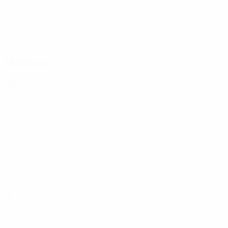
22
GER
21
MAR
25
Médios
Idade
GER
22
SUI
23
GER
18
GER
17
AUT
20
GER
21
GER
18
GER
17
GER