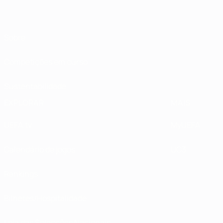
Sobre
Competições em curso
Sustentabilidade
EXPLORAR
MAIS
UEFA.tv
MyUEFA
Calendário de jogos
UC3
Rankings
Bilhetes/Hospitalidade
Loja das Selecções Nacionais