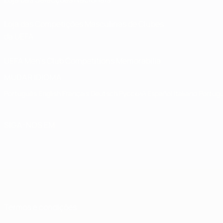
Loja das Competições Masculinas de Clubes
da UEFA
UEFA Men's Club Competitions Memorabilia
MUDAR IDIOMA
Português
English
Français
Deutsch
Русский
Español
Italiano
Portug
SIGA-NOS EM
Termos e condições