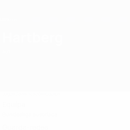
Saltar
para
o
conteúdo
principal
Home
Hartberg
TSV Hartberg
AUT
Jogos
Classificações
Equipa
Equipa
Bundesliga austríaca
Guarda-redes