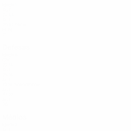
Idade
1
AUT
24
44
AUT
20
Pécsi
91
HUN
21
Defesas
Idade
6
CIV
22
14
AUT
25
16
AUT
19
Spendlhofer
19
AUT
33
27
AUT
20
Médios
Idade
2
AUT