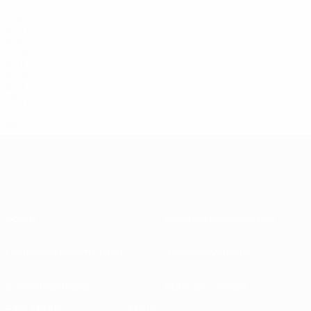
20
9
ARG
22
11
AUS
22
22
AUT
22
30
AUT
28
77
AUT
24
Sobre
Federações nacionais
Competições em curso
Desenvolvimento
Sustentabilidade
Notícias e media
EXPLORAR
MAIS