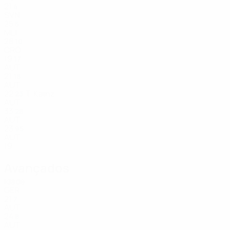
21
4
SVN
25
5
MLI
28
10
CRO
19
17
AUT
21
18
AUT
22
T. Kainz
23
AUT
33
28
AUT
23
95
AUT
19
Avançados
Idade
GER
21
7
AUT
24
8
AUT