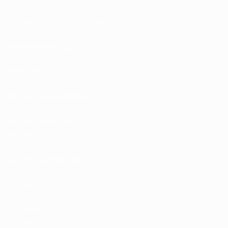
UEFA.tv
MyUEFA
Calendário de jogos
UC3
Rankings
Bilhetes/Hospitalidade
Loja das Selecções
Nacionais
Loja das Competições
Masculinas de Clubes
da UEFA
UEFA Men's Club
Competitions