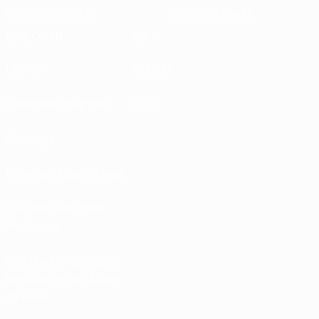
Sustentabilidade
Notícias e media
EXPLORAR
MAIS
UEFA.tv
MyUEFA
Calendário de jogos
UC3
Rankings
Bilhetes/Hospitalidade
Loja das Selecções
Nacionais
Loja das Competições
Masculinas de Clubes
da UEFA