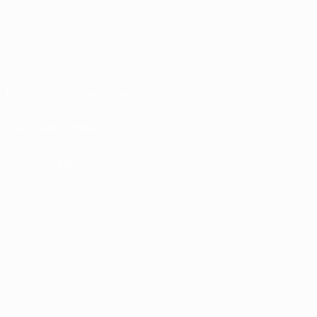
Termos e condições
Políticas de Privacidade
Política de cookies
Definições de cookies
© 1998-2026 UEFA. Todos os direitos reservados
A palavra UEFA, o logótipo da UEFA e todas as marcas relativas às competições
da UEFA estão protegidas por marcas registadas e/ou direitos de autor da
UEFA. As referidas marcas registadas não podem ser utilizadas para qualquer
fim comercial. A utilização do UEFA.com implica o seu acordo com os Termos e
Condições, e com a Política de Privacidade.