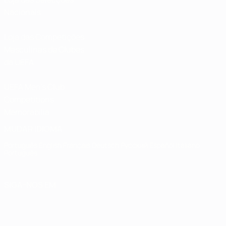
Nacionais
Loja das Competições
Masculinas de Clubes
da UEFA
UEFA Men's Club
Competitions
Memorabilia
MUDAR IDIOMA
Português
English
Français
Deutsch
Русский
Español
Italiano
Português
SIGA-NOS EM