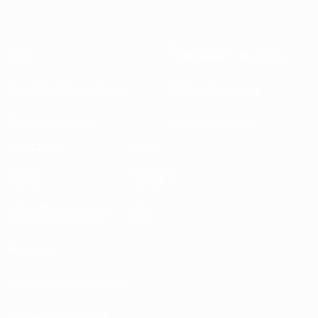
Sobre
Federações nacionais
Competições em curso
Desenvolvimento
Sustentabilidade
Notícias e media
EXPLORAR
MAIS
UEFA.tv
MyUEFA
Calendário de jogos
UC3
Rankings
Bilhetes/Hospitalidade
Loja das Selecções