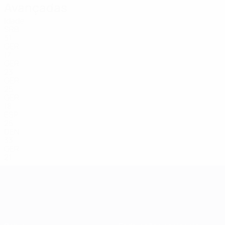
Avançadas
Idade
SRB
31
GER
17
GER
23
GER
25
GER
18
ESP
25
DEN
33
GER
21