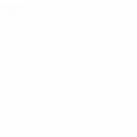
Médios
Idade
CIV
28
GER
31
JPN
21
GER
19
AUT
16
GER
19
NED
19
ITA
26
GER
24
AUT
33
AUT
28