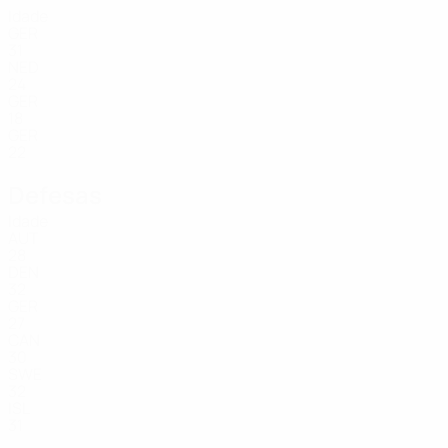
Idade
GER
31
NED
24
GER
18
GER
22
Defesas
Idade
AUT
28
DEN
32
GER
27
CAN
30
SWE
32
ISL
31