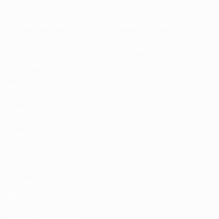
Sobre
Federações nacionais
Competições em curso
Desenvolvimento
Sustentabilidade
Notícias e media
EXPLORAR
MAIS
UEFA.tv
MyUEFA
Calendário de jogos
UC3
Rankings
Bilhetes/Hospitalidade
Loja das Selecções
Nacionais