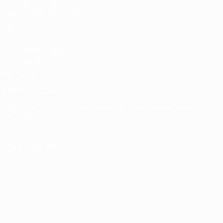
Loja das Competições
Masculinas de Clubes
da UEFA
UEFA Men's Club
Competitions
Memorabilia
MUDAR IDIOMA
Português
English
Français
Deutsch
Русский
Español
Italiano
Português
SIGA-NOS EM