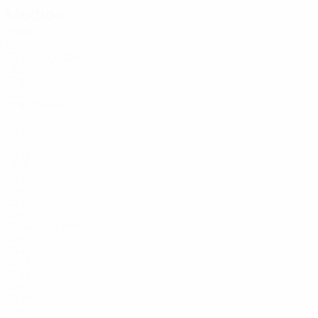
Médios
Idade
SVK
22
Silagadze
7
GEO
27
8
CZE
21
Chrien
9
SVK
30
13
SVK
22
14
UKR
20
15
SVK
33
23
SVK
20
Štefánik
26
SVK
34
45
ARM
21
66
SVK
26
77
SVK