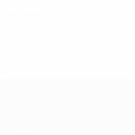
24
Avançados
Idade
SVK
18
10
CZE
21
11
MNE
20
27
CRO
24
33
SVK
17
Sobre
Competições em curso