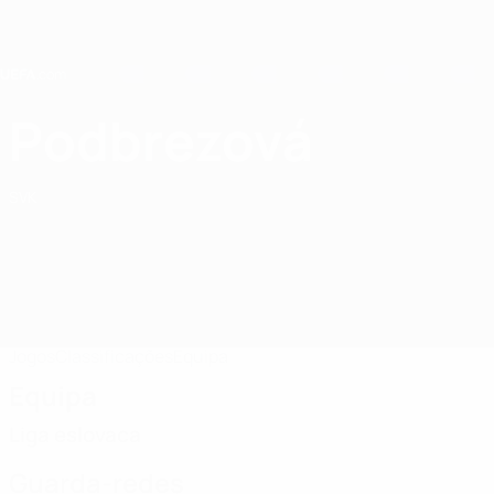
Saltar
para
o
conteúdo
principal
Home
Podbrezová
FK Železiarne Podbrezová
SVK
Jogos
Classificações
Equipa
Equipa
Liga eslovaca
Guarda-redes