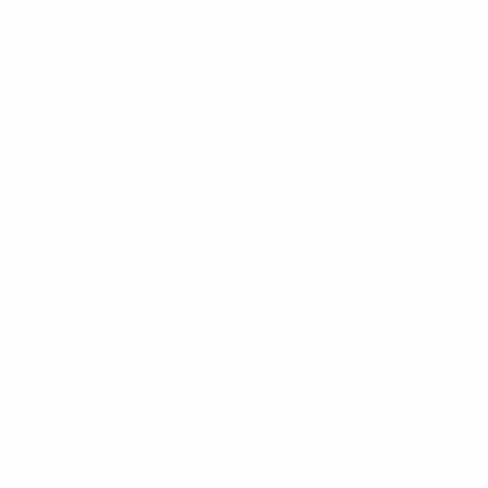
Idade
Trnovský
31
SVK
26
70
SVK
22
Defesas
Idade
CTA
24
GHA
0
3
SVK
21
5
SVN
24
6
GHA
20
19
GAM
20
25
CZE
20
37
SVK
22