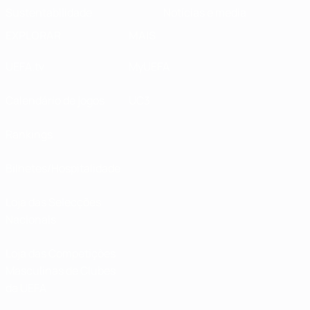
Sustentabilidade
Notícias e media
EXPLORAR
MAIS
UEFA.tv
MyUEFA
Calendário de jogos
UC3
Rankings
Bilhetes/Hospitalidade
Loja das Selecções
Nacionais
Loja das Competições
Masculinas de Clubes
da UEFA