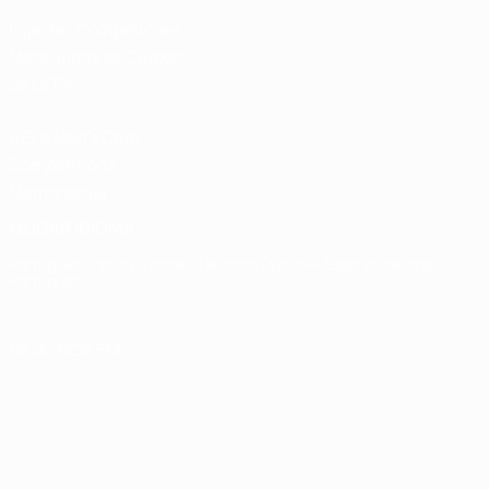
Loja das Competições
Masculinas de Clubes
da UEFA
UEFA Men's Club
Competitions
Memorabilia
MUDAR IDIOMA
Português
English
Français
Deutsch
Русский
Español
Italiano
Português
SIGA-NOS EM