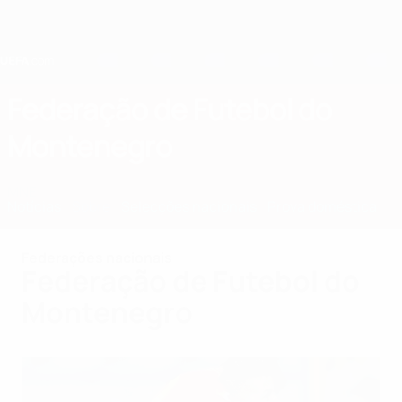
Saltar
para
o
conteúdo
principal
Home
Federação de Futebol do
Montenegro
MNE
Notícias
Sobre
Selecções nacionais
Prova doméstica
Federações nacionais
Federação de Futebol do
Montenegro