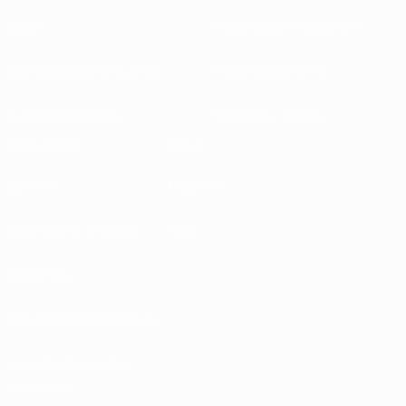
Sobre
Federações nacionais
Competições em curso
Desenvolvimento
Sustentabilidade
Notícias e media
EXPLORAR
MAIS
UEFA.tv
MyUEFA
Calendário de jogos
UC3
Rankings
Bilhetes/Hospitalidade
Loja das Selecções
Nacionais