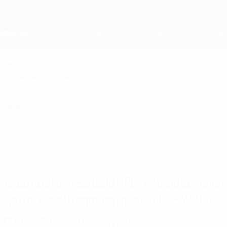
Saltar
para
o
conteúdo
principal
Home
Federação de Futebol da
Moldávia
MDA
Notícias
Sobre
Selecções nacionais
Prova doméstica
Campionatului R. Moldova a
la fotbal feminine 2025/26
Classificações completas