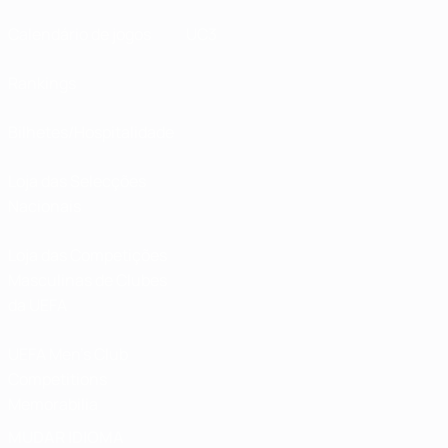
Calendário de jogos
UC3
Rankings
Bilhetes/Hospitalidade
Loja das Selecções
Nacionais
Loja das Competições
Masculinas de Clubes
da UEFA
UEFA Men's Club
Competitions
Memorabilia
MUDAR IDIOMA