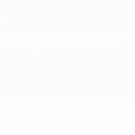
Saltar
para
o
conteúdo
principal
Home
Campionatului R. Moldova a
la fotbal feminine 2025/26