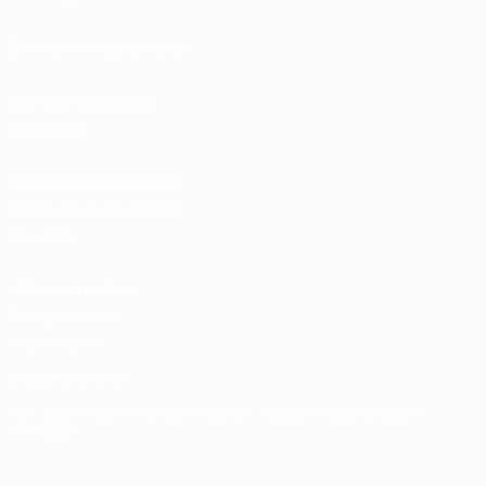
Bilhetes/Hospitalidade
Loja das Selecções
Nacionais
Loja das Competições
Masculinas de Clubes
da UEFA
UEFA Men's Club
Competitions
Memorabilia
MUDAR IDIOMA
Português
English
Français
Deutsch
Русский
Español
Italiano
Português