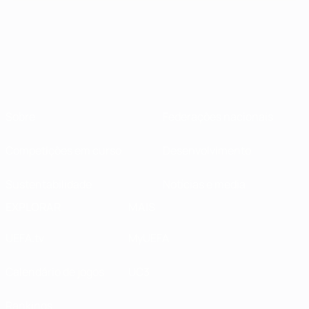
Sobre
Federações nacionais
Competições em curso
Desenvolvimento
Sustentabilidade
Notícias e media
EXPLORAR
MAIS
UEFA.tv
MyUEFA
Calendário de jogos
UC3
Rankings