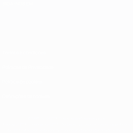
SIGA-NOS EM
Termos e condições
Políticas de Privacidade
Política de cookies
Definições de cookies
© 1998-2026 UEFA. Todos os direitos reservados
A palavra UEFA, o logótipo da UEFA e todas as marcas relativas às competições
da UEFA estão protegidas por marcas registadas e/ou direitos de autor da