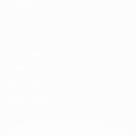
SIGA-NOS EM
Termos e condições
Políticas de Privacidade
Política de cookies
Definições de cookies
© 1998-2026 UEFA. Todos os direitos reservados
A palavra UEFA, o logótipo da UEFA e todas as marcas relativas às competições
da UEFA estão protegidas por marcas registadas e/ou direitos de autor da