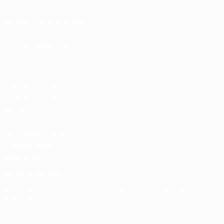
Bilhetes/Hospitalidade
Loja das Selecções
Nacionais
Loja das Competições
Masculinas de Clubes
da UEFA
UEFA Men's Club
Competitions
Memorabilia
MUDAR IDIOMA
Português
English
Français
Deutsch
Русский
Español
Italiano
Português