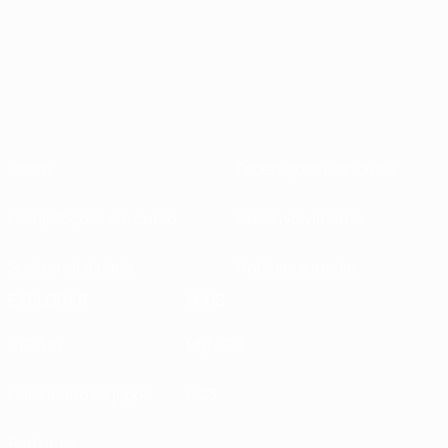
Sobre
Federações nacionais
Competições em curso
Desenvolvimento
Sustentabilidade
Notícias e media
EXPLORAR
MAIS
UEFA.tv
MyUEFA
Calendário de jogos
UC3
Rankings