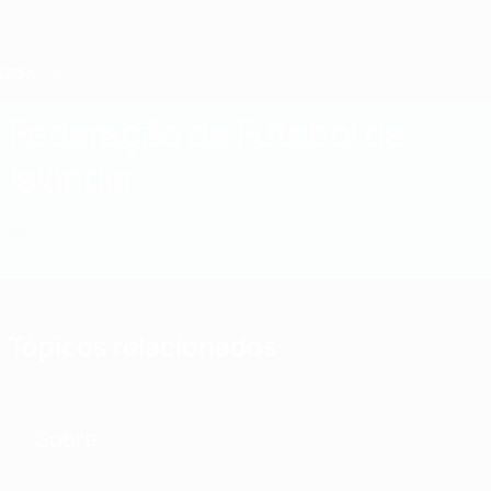
Saltar
para
o
conteúdo
principal
Home
Federação de Futebol da
Islândia
ISL
Notícias
Sobre
Selecções nacionais
Prova doméstica
Tópicos relacionados
Sobre