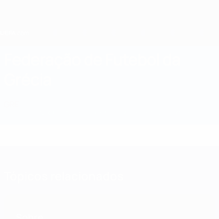
Saltar
para
o
conteúdo
principal
Home
Federação de Futebol da
Grécia
GRE
Notícias
Sobre
Selecções nacionais
Prova doméstica
Tópicos relacionados
Sobre