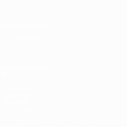
Rankings
Bilhetes/Hospitalidade
Loja das Selecções
Nacionais
Loja das Competições
Masculinas de Clubes
da UEFA
UEFA Men's Club
Competitions
Memorabilia
MUDAR IDIOMA
Português
English
Français
Deutsch
Русский
Español
Italiano
Português