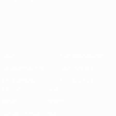
Sobre
Federações nacionais
Competições em curso
Desenvolvimento
Sustentabilidade
Notícias e media
EXPLORAR
MAIS
UEFA.tv
MyUEFA
Calendário de jogos
UC3