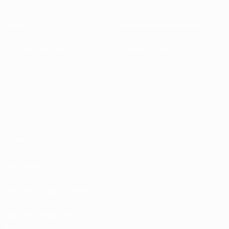
Sobre
Federações nacionais
Competições em curso
Desenvolvimento
Sustentabilidade
Notícias e media
EXPLORAR
MAIS
UEFA.tv
MyUEFA
Calendário de jogos
UC3
Rankings
Bilhetes/Hospitalidade
Loja das Selecções
Nacionais