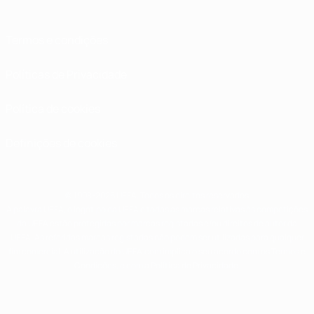
Termos e condições
Políticas de Privacidade
Política de cookies
Definições de cookies
© 1998-2026 UEFA. Todos os direitos reservados
A palavra UEFA, o logótipo da UEFA e todas as marcas relativas às competições
da UEFA estão protegidas por marcas registadas e/ou direitos de autor da
UEFA. As referidas marcas registadas não podem ser utilizadas para qualquer
fim comercial. A utilização do UEFA.com implica o seu acordo com os Termos e
Condições, e com a Política de Privacidade.