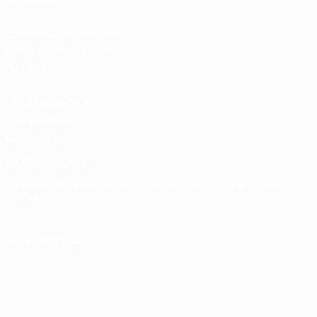
Loja das Competições
Masculinas de Clubes
da UEFA
UEFA Men's Club
Competitions
Memorabilia
MUDAR IDIOMA
Português
English
Français
Deutsch
Русский
Español
Italiano
Português
SIGA-NOS EM