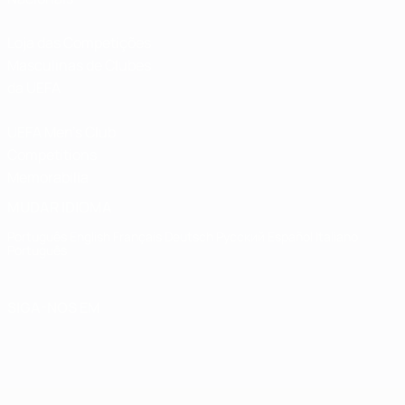
Loja das Competições
Masculinas de Clubes
da UEFA
UEFA Men's Club
Competitions
Memorabilia
MUDAR IDIOMA
Português
English
Français
Deutsch
Русский
Español
Italiano
Português
SIGA-NOS EM