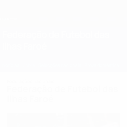
Saltar
para
o
conteúdo
principal
Home
Federação de Futebol das
Ilhas Faroé
FRO
Notícias
Sobre
Selecções nacionais
Prova doméstica
Federações nacionais
Federação de Futebol das
Ilhas Faroé