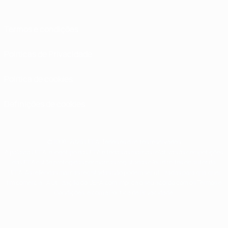
Termos e condições
Políticas de Privacidade
Política de cookies
Definições de cookies
© 1998-2026 UEFA. Todos os direitos reservados
A palavra UEFA, o logótipo da UEFA e todas as marcas relativas às competições
da UEFA estão protegidas por marcas registadas e/ou direitos de autor da
UEFA. As referidas marcas registadas não podem ser utilizadas para qualquer
fim comercial. A utilização do UEFA.com implica o seu acordo com os Termos e
Condições, e com a Política de Privacidade.