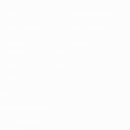
Sobre
Federações nacionais
Competições em curso
Desenvolvimento
Sustentabilidade
Notícias e media
EXPLORAR
MAIS
UEFA.tv
MyUEFA
Calendário de jogos
UC3
Rankings
Bilhetes/Hospitalidade
Loja das Selecções
Nacionais