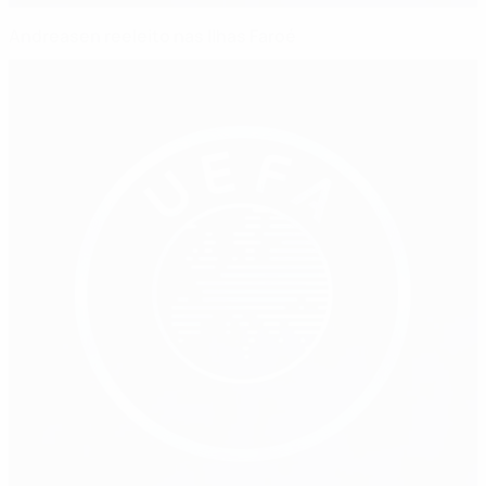
Andreasen reeleito nas Ilhas Faroé