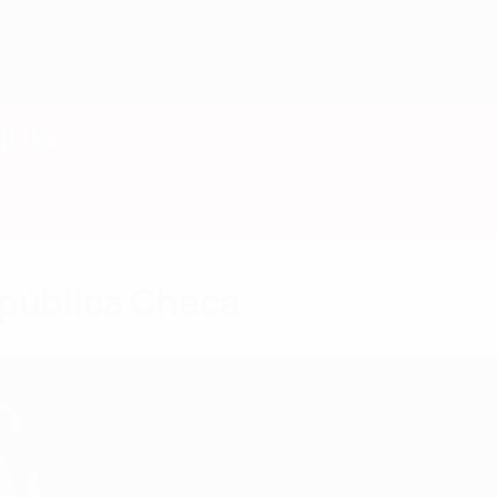
quia
epública Checa