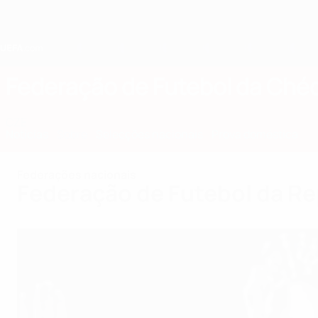
Saltar
para
o
conteúdo
principal
Home
Federação de Futebol da Ché
CZE
Notícias
Sobre
Selecções nacionais
Prova doméstica
Federações nacionais
Federação de Futebol da R