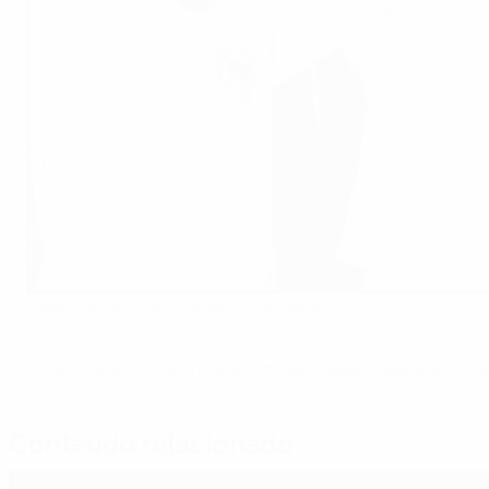
Federação de Futebol da República Checa
©empics
© 1998-2026 UEFA. All rights reserved.
Última actualização: quarta-feira, 13 d
Conteúdo relacionado