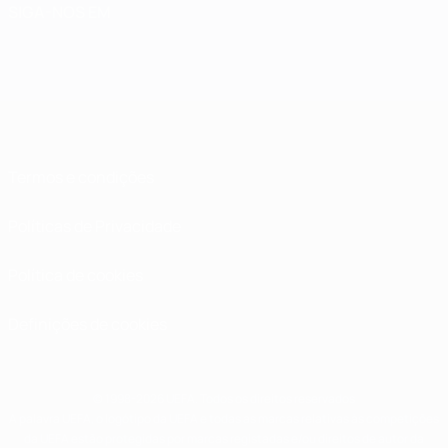
SIGA-NOS EM
Termos e condições
Políticas de Privacidade
Política de cookies
Definições de cookies
© 1998-2026 UEFA. Todos os direitos reservados
A palavra UEFA, o logótipo da UEFA e todas as marcas relativas às competições
da UEFA estão protegidas por marcas registadas e/ou direitos de autor da