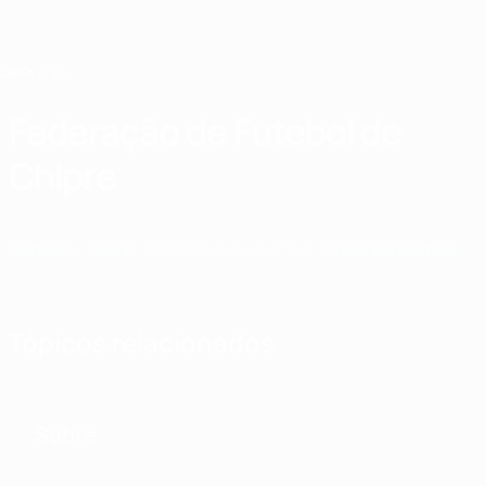
Saltar
para
o
conteúdo
principal
Home
Federação de Futebol de
Chipre
CYP
Notícias
Sobre
Selecções nacionais
Prova doméstica
Tópicos relacionados
Sobre