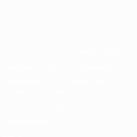
Sobre
Federações nacionais
Competições em curso
Desenvolvimento
Sustentabilidade
Notícias e media
EXPLORAR
MAIS
UEFA.tv
MyUEFA
Calendário de jogos
UC3
Rankings