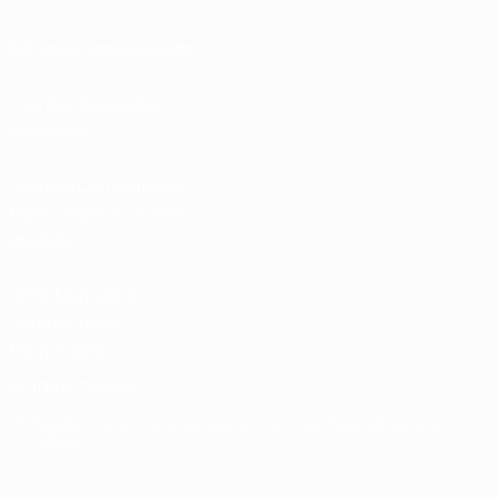
Bilhetes/Hospitalidade
Loja das Selecções
Nacionais
Loja das Competições
Masculinas de Clubes
da UEFA
UEFA Men's Club
Competitions
Memorabilia
MUDAR IDIOMA
Português
English
Français
Deutsch
Русский
Español
Italiano
Português